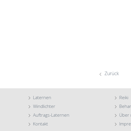
Zurück
Laternen
Reiki
Windlichter
Beha
Auftrags-Laternen
Über 
Kontakt
Impr