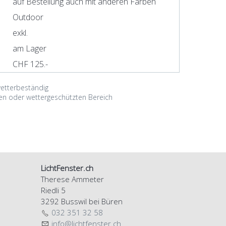
auf Bestellung auch mit anderen Farben
Outdoor
exkl.
am Lager
CHF 125.-
etterbeständig
nen oder wettergeschützten Bereich
LichtFenster.ch
Therese Ammeter
Riedli 5
3292 Busswil bei Büren
032 351 32 58
nf
l
chtf
nst
r
ch