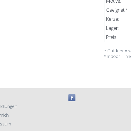
Motive:
Geeignet:*
Kerze:
Lager:
Preis:
* Outdoor = w
* Indoor = in
ndlungen
mich
essum